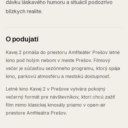
dávku láskavého humoru a situácií podozrivo
blízkych realite.
O podujatí
Kavej 2 prináša do priestoru Amfiteáter Prešov letné
kino pod holým nebom v meste Prešov. Filmový
večer je súčasťou sezónneho programu, ktorý spája
kino, parkovú atmosféru a mestskú dostupnosť.
Letné kino Kavej 2 v Prešove vytvára pokojný
večerný formát pre návštevníkov, ktorí chcú zažiť
film mimo klasickej kinosály priamo v open-air
priestore Amfiteátra Prešov.